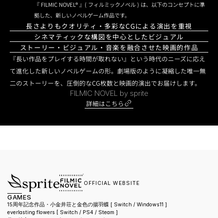
『 FILMIC NOVEL® 』( フィルミックノベル ) は、以下のコンセプトに準
拠した、新しいノベルゲーム作品です。
長さよりもクオリティ・多彩なCGによる演出を重視
シネマティックな構図を中心としたビジュアル
ストーリー・ビジュアル・音楽を融合させた映画的作品
『長い作品をプレイする時間が取れない』という時代のニーズに応え
て進化した新しいノベルゲームの形。劇場版のように凝縮した唯一無
二のストーリーを、圧倒的なCG枚数と映画的演出でお届けします。
FILMIC NOVEL by sprite
詳細はこちら
OFFICIAL WEBSITE
GAMES
15周年記念作品・小金井荘と金色の揚羽蝶 [ Switch / Windows11 ]
everlasting flowers 
[ Switch / PS4 / Steam ]