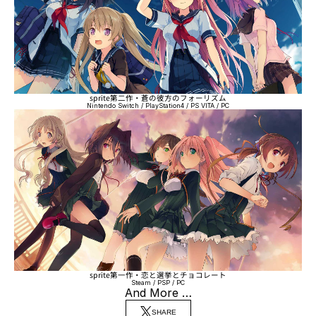
sprite第二作・蒼の彼方のフォーリズム
Nintendo Switch / PlayStation4 / PS VITA / PC
sprite第一作・恋と選挙とチョコレート
Steam / PSP / PC
And More …
SHARE