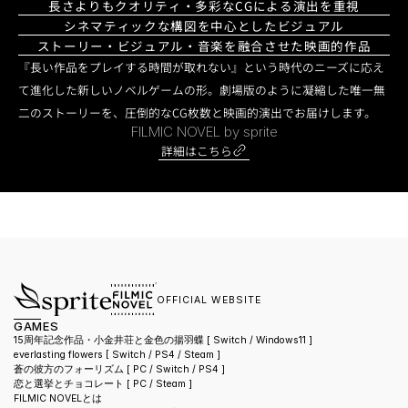
長さよりもクオリティ・多彩なCGによる演出を重視
シネマティックな構図を中心としたビジュアル
ストーリー・ビジュアル・音楽を融合させた映画的作品
『長い作品をプレイする時間が取れない』という時代のニーズに応え
て進化した新しいノベルゲームの形。劇場版のように凝縮した唯一無
二のストーリーを、圧倒的なCG枚数と映画的演出でお届けします。
FILMIC NOVEL by sprite
詳細はこちら
OFFICIAL WEBSITE
GAMES
15周年記念作品・小金井荘と金色の揚羽蝶 [ Switch / Windows11 ]
everlasting flowers 
[ Switch / PS4 / Steam ]
蒼の彼方のフォーリズム 
[ PC / Switch / PS4 ]
恋と選挙とチョコレート 
[ PC / Steam ]
FILMIC NOVELとは