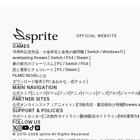
OFFICIAL WEBSITE
GAMES
15周年記念作品・小金井荘と金色の揚羽蝶 [ Switch / Windows11 ]
everlasting flowers 
[ Switch / PS4 / Steam ]
蒼の彼方のフォーリズム 
[ PC / Switch / PS4 ]
恋と選挙とチョコレート 
[ PC / Steam ]
FILMIC NOVELとは
ダウンロード販売 [ PC あおかな・恋チョコ ]
MAIN NAVIGATION
公式ストア
ニュース
ゲーム
ブック
アニメ
イベント
グッズ
ブログ
ジャーナル
PARTNER SITES
公式オンラインストア（アニメイト）
CS販売店・書店様向け情報
flower
SUPPORT & POLICIES
サポートセンター
二次創作ガイドライン
動画配信ガイドライン
SNS運用方
FOLLOW US
© 2010-2026 sprite All Rights Reserved.