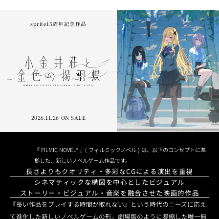
sprite15周年記念作品
2026.11.26 ON SALE
『 FILMIC NOVEL® 』( フィルミックノベル ) は、以下のコンセプトに準
拠した、新しいノベルゲーム作品です。
長さよりもクオリティ・多彩なCGによる演出を重視
シネマティックな構図を中心としたビジュアル
ストーリー・ビジュアル・音楽を融合させた映画的作品
『長い作品をプレイする時間が取れない』という時代のニーズに応え
て進化した新しいノベルゲームの形。劇場版のように凝縮した唯一無