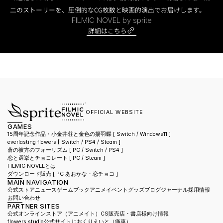
二のストーリーを、圧倒的なCG枚数と映画的演出でお届けします。
FILMIC NOVEL by sprite
詳細はこちら
OFFICIAL WEBSITE
GAMES
15周年記念作品・小金井荘と金色の揚羽蝶 [ Switch / Windows11 ]
everlasting flowers 
[ Switch / PS4 / Steam ]
蒼の彼方のフォーリズム 
[ PC / Switch / PS4 ]
恋と選挙とチョコレート 
[ PC / Steam ]
FILMIC NOVELとは
ダウンロード販売 [ PC あおかな・恋チョコ ]
MAIN NAVIGATION
公式ストア
ニュース
ゲーム
ブック
アニメ
イベント
グッズ
ブログ
ジャーナル
採用情報
お問い合わせ
PARTNER SITES
公式オンラインストア（アニメイト）
CS販売店・書店様向け情報
flowers.studio公式サイト
じおくりえいと（痛車）