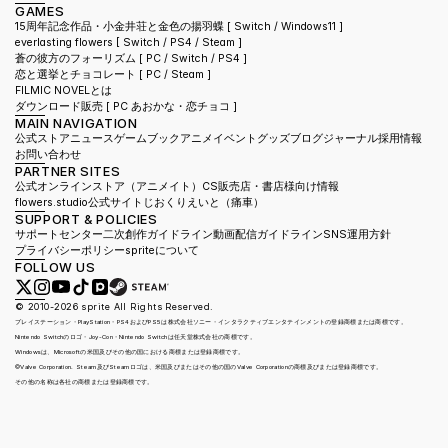
GAMES
15周年記念作品・小金井荘と金色の揚羽蝶 [ Switch / Windows11 ]
everlasting flowers 
[ Switch / PS4 / Steam ]
蒼の彼方のフォーリズム 
[ PC / Switch / PS4 ]
恋と選挙とチョコレート 
[ PC / Steam ]
FILMIC NOVELとは
ダウンロード販売 [ PC あおかな・恋チョコ ]
MAIN NAVIGATION
公式ストア
ニュース
ゲーム
ブック
アニメ
イベント
グッズ
ブログ
ジャーナル
採用情報
お問い合わせ
PARTNER SITES
公式オンラインストア（アニメイト）
CS販売店・書店様向け情報
flowers.studio公式サイト
じおくりえいと（痛車）
SUPPORT & POLICIES
サポートセンター
二次創作ガイドライン
動画配信ガイドライン
SNS運用方針
プライバシーポリシー
spriteについて
FOLLOW US
© 2010-2026 sprite All Rights Reserved.
プレイステーション・PlayStation・PS4およびPS5は株式会社ソニー・インタラクティブエンタテインメントの登録商標または商標です。
Nintendo Switchのロゴ・Joy-Con・Nintendo Switchは任天堂株式会社の商標です。
Windowsは、Microsoftの米国及びその他の国における商標または登録商標です。
©Valve Corporation. Steam及びSteamロゴは、米国及びまたはその他の国のValve Corporationの商標及びまたは登録商標です。 
その他の名称は各社の商標または登録商標です。