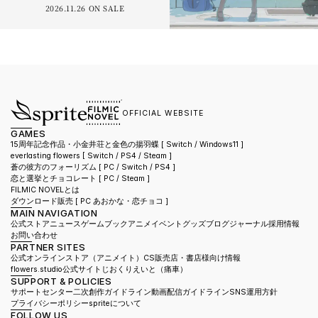
2026.11.26 ON SALE
OFFICIAL WEBSITE
GAMES
15周年記念作品・小金井荘と金色の揚羽蝶 [ Switch / Windows11 ]
everlasting flowers 
[ Switch / PS4 / Steam ]
蒼の彼方のフォーリズム 
[ PC / Switch / PS4 ]
恋と選挙とチョコレート 
[ PC / Steam ]
FILMIC NOVELとは
ダウンロード販売 [ PC あおかな・恋チョコ ]
MAIN NAVIGATION
公式ストア
ニュース
ゲーム
ブック
アニメ
イベント
グッズ
ブログ
ジャーナル
採用情報
お問い合わせ
PARTNER SITES
公式オンラインストア（アニメイト）
CS販売店・書店様向け情報
flowers.studio公式サイト
じおくりえいと（痛車）
SUPPORT & POLICIES
サポートセンター
二次創作ガイドライン
動画配信ガイドライン
SNS運用方針
プライバシーポリシー
spriteについて
FOLLOW US