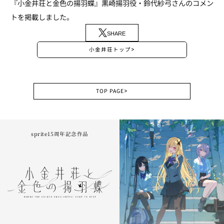
『小金井荘と金色の揚羽蝶』黒崎揚羽役・鈴代紗弓さんのコメン
トを掲載しました。
SHARE
小金井荘トップ
>
TOP PAGE
>
sprite15周年記念作品