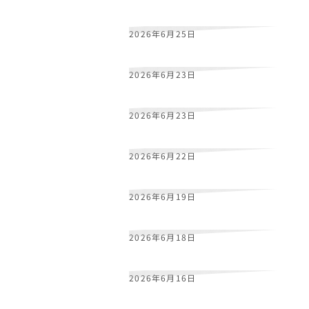
新
谷
幸
二
役
・
前
野
智
昭
さ
ん
の
コ
メ
ン
ト
を
掲
載
し
ま
し
た
2026年6月25日
小
金
井
喜
代
役
・
南
央
美
さ
ん
の
コ
メ
ン
ト
を
掲
載
し
ま
し
た
2026年6月23日
『
小
金
井
荘
と
金
色
の
揚
羽
蝶
』
ギ
ャ
ラ
リ
ー
ペ
ー
ジ
を
公
開
し
ま
し
た
2026年6月23日
行
田
蔡
理
役
・
伊
藤
美
来
さ
ん
の
コ
メ
ン
ト
を
掲
載
し
ま
し
た
2026年6月22日
小
金
井
姫
菜
役
・
藤
寺
美
徳
さ
ん
の
コ
メ
ン
ト
を
掲
載
し
ま
し
た
2026年6月19日
小
金
井
悠
斗
役
・
伊
瀬
茉
莉
也
さ
ん
の
コ
メ
ン
ト
を
掲
載
し
ま
し
た
2026年6月18日
相
澤
波
瑠
役
・
上
田
麗
奈
さ
ん
の
コ
メ
ン
ト
を
掲
載
し
ま
し
た
2026年6月16日
長
瀬
楓
役
・
永
瀬
ア
ン
ナ
さ
ん
の
コ
メ
ン
ト
を
掲
載
し
ま
し
た