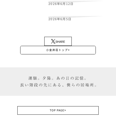
2026年6月12日
黒
崎
揚
羽
役
・
鈴
代
紗
弓
さ
ん
の
コ
メ
ン
ト
を
掲
載
し
ま
し
た
2026年6月5日
『
小
金
井
荘
と
金
色
の
揚
羽
蝶
』
P
C
ダ
ウ
ン
ロ
ー
ド
版
プ
ラ
ッ
ト
フ
ォ
ー
ム
に
つ
い
て
SHARE
小金井荘トップ
>
TOP PAGE
>