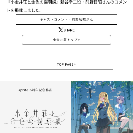
『小金井荘と金色の揚羽蝶』新谷幸二役・前野智昭さんのコメン
トを掲載しました。
キャストコメント・前野智昭さん
SHARE
小金井荘トップ
>
TOP PAGE
>
sprite15周年記念作品