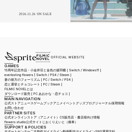
2026.11.26 ON SALE
OFFICIAL WEBSITE
GAMES
15周年記念作品・小金井荘と金色の揚羽蝶 [ Switch / Windows11 ]
everlasting flowers 
[ Switch / PS4 / Steam ]
蒼の彼方のフォーリズム 
[ PC / Switch / PS4 ]
恋と選挙とチョコレート 
[ PC / Steam ]
FILMIC NOVELとは
ダウンロード販売 [ PC あおかな・恋チョコ ]
MAIN NAVIGATION
公式ストア
ニュース
ゲーム
ブック
アニメ
イベント
グッズ
ブログ
ジャーナル
採用情報
お問い合わせ
PARTNER SITES
公式オンラインストア（アニメイト）
CS販売店・書店様向け情報
flowers.studio公式サイト
じおくりえいと（痛車）
SUPPORT & POLICIES
サポートセンター
二次創作ガイドライン
動画配信ガイドライン
SNS運用方針