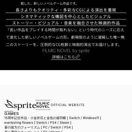
拠した、新しいノベルゲーム作品です。
長さよりもクオリティ・多彩なCGによる演出を重視
シネマティックな構図を中心としたビジュアル
ストーリー・ビジュアル・音楽を融合させた映画的作品
『長い作品をプレイする時間が取れない』という時代のニーズに応え
て進化した新しいノベルゲームの形。劇場版のように凝縮した唯一無
二のストーリーを、圧倒的なCG枚数と映画的演出でお届けします。
FILMIC NOVEL by sprite
詳細はこちら
OFFICIAL WEBSITE
GAMES
15周年記念作品・小金井荘と金色の揚羽蝶 [ Switch / Windows11 ]
everlasting flowers 
[ Switch / PS4 / Steam ]
蒼の彼方のフォーリズム 
[ PC / Switch / PS4 ]