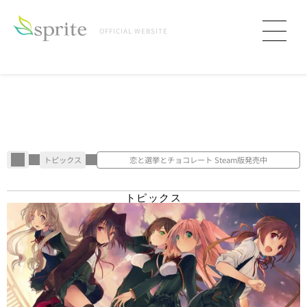
OFFICIAL WEBSITE
トピックス
恋と選挙とチョコレート Steam版発売中
T
O
P
I
C
S
トピックス