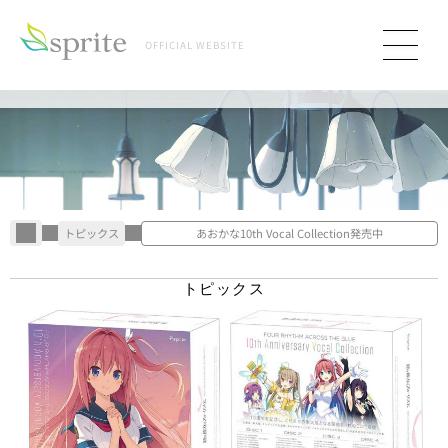
OFFICIAL WEBSITE
トピックス
あおかな10th Vocal Collection発売中
T
O
P
I
C
S
トピックス