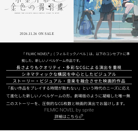
2026.11.26 ON SALE
『 FILMIC NOVEL® 』( フィルミックノベル ) は、以下のコンセプトに準
拠した、新しいノベルゲーム作品です。
長さよりもクオリティ・多彩なCGによる演出を重視
シネマティックな構図を中心としたビジュアル
ストーリー・ビジュアル・音楽を融合させた映画的作品
『長い作品をプレイする時間が取れない』という時代のニーズに応え
て進化した新しいノベルゲームの形。劇場版のように凝縮した唯一無
二のストーリーを、圧倒的なCG枚数と映画的演出でお届けします。
FILMIC NOVEL by sprite
詳細はこちら