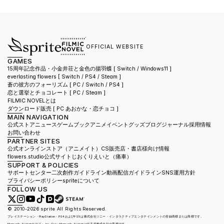
OFFICIAL WEBSITE
GAMES
15周年記念作品・小金井荘と金色の揚羽蝶 [ Switch / Windows11 ]
everlasting flowers 
[ Switch / PS4 / Steam ]
蒼の彼方のフォーリズム 
[ PC / Switch / PS4 ]
恋と選挙とチョコレート 
[ PC / Steam ]
FILMIC NOVELとは
ダウンロード販売 [ PC あおかな・恋チョコ ]
MAIN NAVIGATION
公式ストア
ニュース
ゲーム
ブック
アニメ
イベント
グッズ
ブログ
ジャーナル
採用情報
お問い合わせ
PARTNER SITES
公式オンラインストア（アニメイト）
CS販売店・書店様向け情報
flowers.studio公式サイト
じおくりえいと（痛車）
SUPPORT & POLICIES
サポートセンター
二次創作ガイドライン
動画配信ガイドライン
SNS運用方針
プライバシーポリシー
spriteについて
FOLLOW US
© 2010-2026 sprite All Rights Reserved.
プレイステーション・PlayStation・PS4およびPS5は株式会社ソニー・インタラクティブエンタテインメントの登録商標または商標です。
Nintendo Switchのロゴ・Joy-Con・Nintendo Switchは任天堂株式会社の商標です。