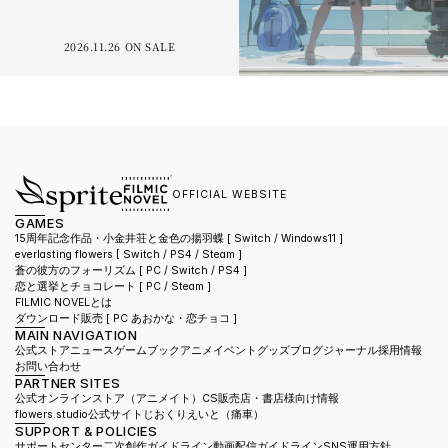
2026.11.26 ON SALE
OFFICIAL WEBSITE
GAMES
15周年記念作品・小金井荘と金色の揚羽蝶 [ Switch / Windows11 ]
everlasting flowers 
[ Switch / PS4 / Steam ]
蒼の彼方のフォーリズム 
[ PC / Switch / PS4 ]
恋と選挙とチョコレート 
[ PC / Steam ]
FILMIC NOVELとは
ダウンロード販売 [ PC あおかな・恋チョコ ]
MAIN NAVIGATION
公式ストア
ニュース
ゲーム
ブック
アニメ
イベント
グッズ
ブログ
ジャーナル
採用情報
お問い合わせ
PARTNER SITES
公式オンラインストア（アニメイト）
CS販売店・書店様向け情報
flowers.studio公式サイト
じおくりえいと（痛車）
SUPPORT & POLICIES
サポートセンター
二次創作ガイドライン
動画配信ガイドライン
SNS運用方針