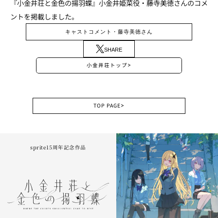
『小金井荘と金色の揚羽蝶』小金井姫菜役・藤寺美徳さんのコメ
ントを掲載しました。
キャストコメント・藤寺美徳さん
SHARE
小金井荘トップ
>
TOP PAGE
>
sprite15周年記念作品